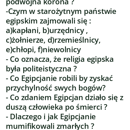
podwójna korona ?
-Czym w starożytnym państwie
egipskim zajmowali się :
a)kapłani, b)urzędnicy ,
c)żołnierze, d)rzemieślnicy,
e)chłopi, f)niewolnicy
- Co oznacza, że religia egipska
była politeistyczna ?
- Co Egipcjanie robili by zyskać
przychylność swych bogów?
- Co zdaniem Egipcjan działo się z
duszą człowieka po śmierci ?
- Dlaczego i jak Egipcjanie
mumifikowali zmarłych ?