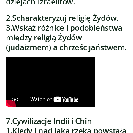
dziejach Izraelitów.
2.Scharakteryzuj religię Żydów.
3.Wskaż różnice i podobieństwa
między religią Żydów
(judaizmem) a chrześcijaństwem.
7.Cywilizacje Indii i Chin
1.Kiedy i nad jaką rzeką powstała