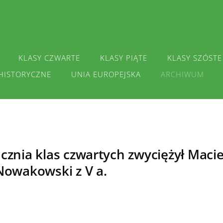
KLASY CZWARTE
KLASY PIĄTE
KLASY SZÓSTE
HISTORYCZNE
UNIA EUROPEJSKA
ARCHIWUM
znia klas czwartych zwyciężył Maciek
Nowakowski z V a.