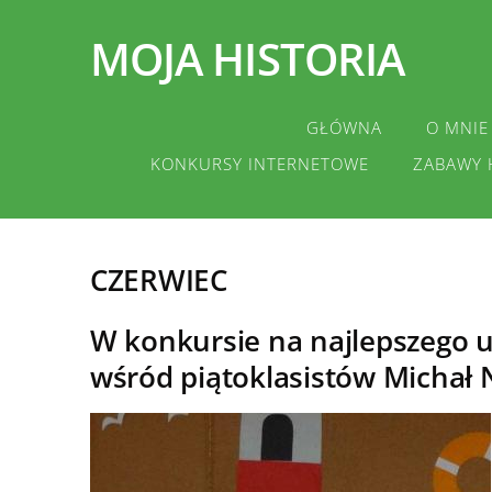
MOJA HISTORIA
GŁÓWNA
O MNIE
KONKURSY INTERNETOWE
ZABAWY 
CZERWIEC
W konkursie na najlepszego uc
wśród piątoklasistów Michał 