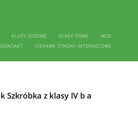
KLASY SIÓDME
KLASY ÓSME
WOS
KONTAKT
CIEKAWE STRONY INTERNETOWE
 Szkróbka z klasy IV b a