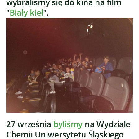
wybraliśmy się do kina na film
"
Biały kieł
".
27 września
byliśmy
na Wydziale
Chemii Uniwersytetu Śląskiego