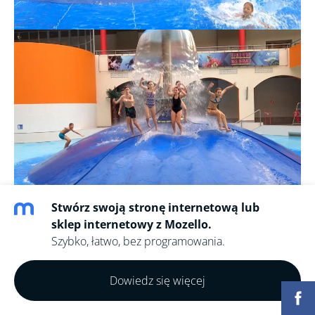
zjeżdżaliśmy na rurach i na
Stwórz swoją stronę internetową lub
zewnętrznym basenie sami
sklep internetowy z Mozello.
Szybko, łatwo, bez programowania.
robiliśmy fale.
Dowiedz się więcej